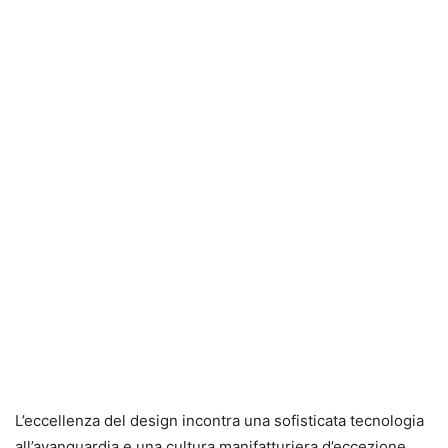
L’eccellenza del design incontra una sofisticata tecnologia
all’avanguardia e una cultura manifatturiera d’eccezione.