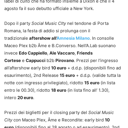
label di culto che ha formato insieme a Dixon e che il 4
agosto fa il suo debutto ufficiale a New York.
Dopo il party
Social Music CIty
nel tendone di Porta
Romana, la festa di addio si prolunga con il
tradizionale
aftershow all’
Amnesia Milano
. In consolle
Maceo Plex b2b Âme e B.Converso. Nell’A.Lab suonano
invece
Edo Cappiello
,
Ale Vaccaro
,
Friends
Cortese
e
Cappucci
b2b
Pirovano
. Prezzi per l’ingresso
all’aftershow early bird
10 euro
+ d.d.p. (disponibili fino ad
esaurimento), 2nd Release
15 euro
+ d.d.p. (valide tutta la
notte con ingresso privilegiato), ridotto
15 euro
(in lista
entro le 00.30), ridotto
18 euro
(in lista fino all’ 1.30),
intero
20 euro
.
Prezzi dei biglietti per il closing party del
Social Music
City
con Maceo Plex, Âme e Recondite: early bird
10
euro
(disponibili fino al 28 agosto o ad esaurimento), 2nd