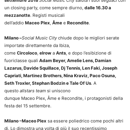
settembre
2018
Social Music City
saluta i suoi seguaci con
un closing party, come sempre diurno,
dalle 16.30 a
mezzanotte
. Registi musicali
dell’addio
Maceo
Plex
,
Âme
e
Recondite
.
Milano –
Social Music City
chiude dopo le migliori serate
importate direttamente da Ibiza,
come
Circoloco
,
elrow
a
Ants
, e dopo l’esibizione di
fuoriclasse quali
Adam Beyer, Amelie Lens, Damian
Lazarus, Davide Squillace, Dj Tennis, Len Faki, Joseph
Capriati, Martinez Brothers, Nina Kraviz, Paco Osuna,
Seth Troxler, Stephan Bodzin e Tale Of Us
. A
questo
allstars team
si uniscono
dunque Maceo Plex, Âme e Recondite, i protagonisti della
festa del 15 settembre.
Milano –
Maceo Plex
sa essere poliedrico come pochi altri
dj. Lo dimostra una volta di più il suo recentissimo