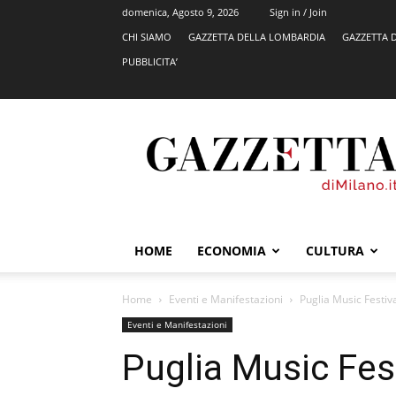
domenica, Agosto 9, 2026
Sign in / Join
CHI SIAMO
GAZZETTA DELLA LOMBARDIA
GAZZETTA 
PUBBLICITA’
GazzettadiMilano.it
HOME
ECONOMIA
CULTURA
Home
Eventi e Manifestazioni
Puglia Music Festiv
Eventi e Manifestazioni
Puglia Music Fest