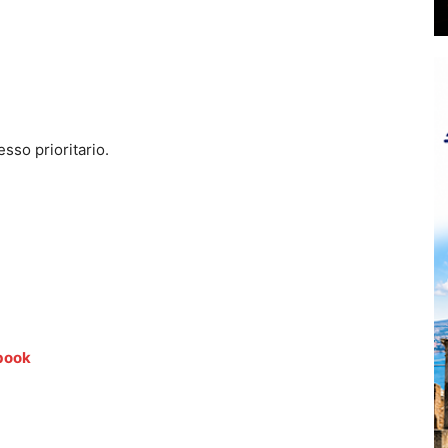
esso prioritario.
book