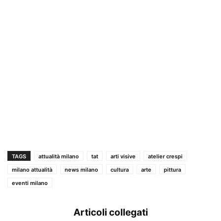
TAGS
attualità milano
tat
arti visive
atelier crespi
milano attualità
news milano
cultura
arte
pittura
eventi milano
Articoli collegati