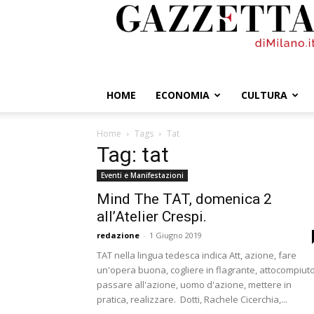
GazzettadiMilano.it
HOME
ECONOMIA
CULTURA
Home
Tags
Tat
Tag: tat
Eventi e Manifestazioni
Mind The TAT, domenica 2
all’Atelier Crespi.
redazione
-
1 Giugno 2019
TAT nella lingua tedesca indica Att, azione, fare
un'opera buona, cogliere in flagrante, attocompiuto
passare all'azione, uomo d'azione, mettere in
pratica, realizzare. Dotti, Rachele Cicerchia,...