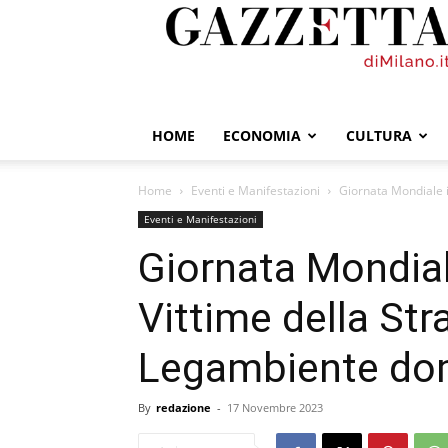
GazzettadiMilano.it
HOME
ECONOMIA
CULTURA
Home
Eventi e Manifestazioni
Giornata Mondiale i
Eventi e Manifestazioni
Giornata Mondial
Vittime della Str
Legambiente do
By
redazione
-
17 Novembre 2023