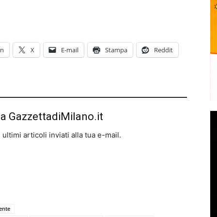
In
X
E-mail
Stampa
Reddit
da GazzettadiMilano.it
ltimi articoli inviati alla tua e-mail.
ente