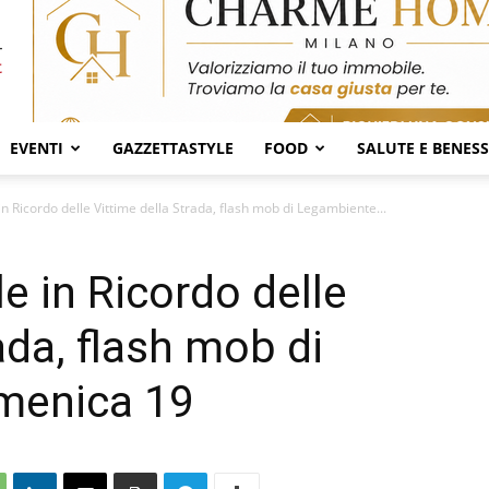
EVENTI
GAZZETTASTYLE
FOOD
SALUTE E BENES
n Ricordo delle Vittime della Strada, flash mob di Legambiente...
e in Ricordo delle
ada, flash mob di
menica 19