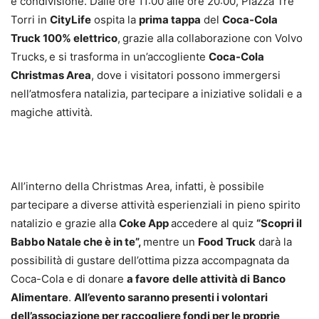
e condivisione. Dalle ore 11:00 alle ore 20:00, Piazza Tre
Torri in
CityLife
ospita la
prima tappa
del
Coca-Cola
Truck 100% elettrico
, grazie alla collaborazione con Volvo
Trucks
,
e si trasforma in un’accogliente
Coca-Cola
Christmas Area
, dove i visitatori possono immergersi
nell’atmosfera natalizia, partecipare a iniziative solidali e a
magiche attività.
All’interno della Christmas Area, infatti, è possibile
partecipare a diverse attività esperienziali in pieno spirito
natalizio e grazie alla
Coke App
accedere al quiz
“Scopri il
Babbo Natale che è in te”,
mentre un
Food Truck
darà la
possibilità di gustare dell’ottima pizza accompagnata da
Coca-Cola e di donare
a favore
delle attività di
Banco
Alimentare
.
All’evento saranno presenti i volontari
dell’associazione per raccogliere fondi per le proprie