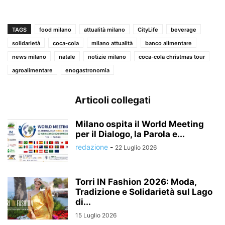
TAGS
food milano
attualità milano
CityLife
beverage
solidarietà
coca-cola
milano attualità
banco alimentare
news milano
natale
notizie milano
coca-cola christmas tour
agroalimentare
enogastronomia
Articoli collegati
Milano ospita il World Meeting
per il Dialogo, la Parola e...
redazione
-
22 Luglio 2026
Torri IN Fashion 2026: Moda,
Tradizione e Solidarietà sul Lago
di...
15 Luglio 2026