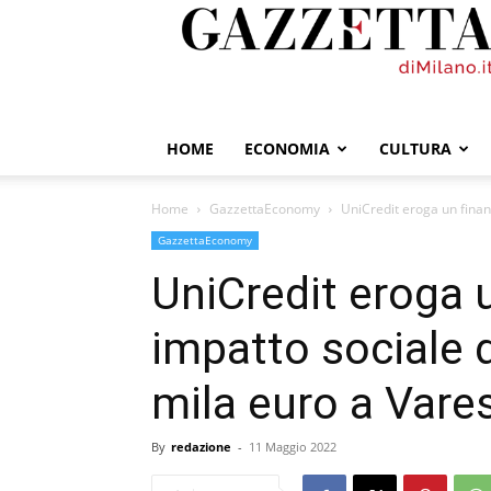
GazzettadiMilano.it
HOME
ECONOMIA
CULTURA
Home
GazzettaEconomy
UniCredit eroga un finan
GazzettaEconomy
UniCredit eroga 
impatto sociale 
mila euro a Vares
By
redazione
-
11 Maggio 2022