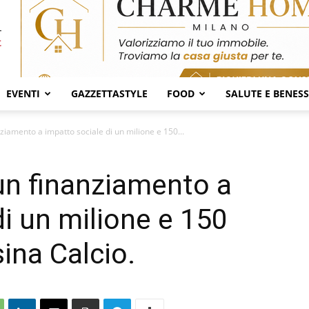
EVENTI
GAZZETTASTYLE
FOOD
SALUTE E BENES
ziamento a impatto sociale di un milione e 150...
un finanziamento a
di un milione e 150
ina Calcio.