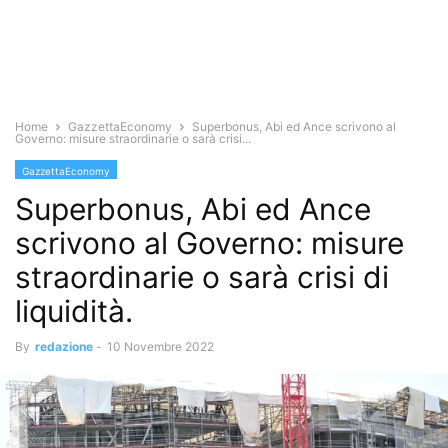
Home
GazzettaEconomy
Superbonus, Abi ed Ance scrivono al
Governo: misure straordinarie o sarà crisi...
GazzettaEconomy
Superbonus, Abi ed Ance
scrivono al Governo: misure
straordinarie o sarà crisi di
liquidità.
By
redazione
-
10 Novembre 2022