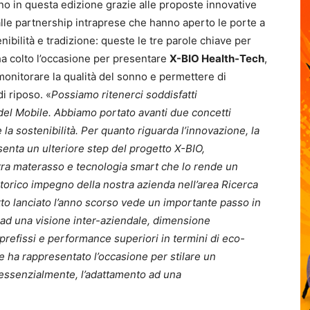
no in questa edizione grazie alle proposte innovative
 alle partnership intraprese che hanno aperto le porte a
nibilità e tradizione: queste le tre parole chiave per
a colto l’occasione per presentare
X-BIO Health-Tech
,
monitorare la qualità del sonno e permettere di
i riposo. «
Possiamo ritenerci soddisfatti
del Mobile. Abbiamo portato avanti due concetti
 la sostenibilità. Per quanto riguarda l’innovazione, la
enta un ulteriore step del progetto X-BIO,
tra materasso e tecnologia smart che lo rende un
storico impegno della nostra azienda nell’area Ricerca
etto lanciato l’anno scorso vede un importante passo in
i ad una visione inter-aziendale, dimensione
refissi e performance superiori in termini di eco-
le ha rappresentato l’occasione per stilare un
o, essenzialmente, l’adattamento ad una