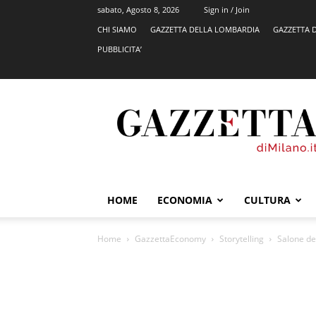
sabato, Agosto 8, 2026
Sign in / Join
CHI SIAMO
GAZZETTA DELLA LOMBARDIA
GAZZETTA 
PUBBLICITA’
GazzettadiMilano.it
HOME
ECONOMIA
CULTURA
Home
GazzettaEconomy
Storytelling
Salone del