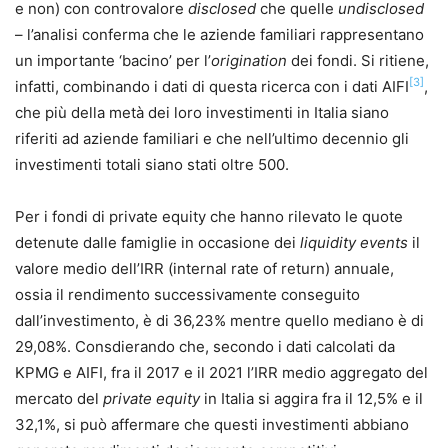
e non) con controvalore
disclosed
che quelle
undisclosed
– l’analisi conferma che le aziende familiari rappresentano
un importante ‘bacino’ per l’
origination
dei fondi. Si ritiene,
[3]
infatti, combinando i dati di questa ricerca con i dati AIFI
,
che più della metà dei loro investimenti in Italia siano
riferiti ad aziende familiari e che nell’ultimo decennio gli
investimenti totali siano stati oltre 500.
Per i fondi di private equity che hanno rilevato le quote
detenute dalle famiglie in occasione dei
liquidity events
il
valore medio dell’IRR (internal rate of return) annuale,
ossia il rendimento successivamente conseguito
dall’investimento, è di 36,23% mentre quello mediano è di
29,08%. Consdierando che, secondo i dati calcolati da
KPMG e AIFI, fra il 2017 e il 2021 l’IRR medio aggregato del
mercato del
private equity
in Italia si aggira fra il 12,5% e il
32,1%, si può affermare che questi investimenti abbiano