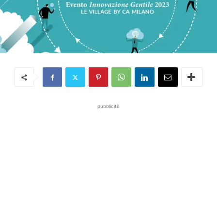
pubblicità