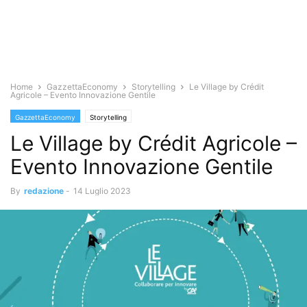
Home
GazzettaEconomy
Storytelling
Le Village by Crédit
Agricole – Evento Innovazione Gentile
GazzettaEconomy
Storytelling
Le Village by Crédit Agricole –
Evento Innovazione Gentile
By
redazione
-
14 Luglio 2023