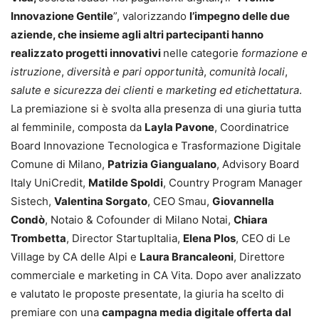
Innovazione Gentile
”, valorizzando
l’impegno delle due
aziende, che insieme agli altri partecipanti hanno
realizzato progetti innovativi
nelle categorie
formazione e
istruzione
,
diversità e pari opportunità
,
comunità locali
,
salute e sicurezza dei clienti
e
marketing ed etichettatura
.
La premiazione si è svolta alla presenza di una giuria tutta
al femminile, composta da
Layla Pavone
, Coordinatrice
Board Innovazione Tecnologica e Trasformazione Digitale
Comune di Milano,
Patrizia Giangualano
, Advisory Board
Italy UniCredit,
Matilde Spoldi
, Country Program Manager
Sistech,
Valentina Sorgato
, CEO Smau,
Giovannella
Condò
, Notaio & Cofounder di Milano Notai,
Chiara
Trombetta
, Director StartupItalia,
Elena Plos
, CEO di Le
Village by CA delle Alpi e
Laura Brancaleoni
, Direttore
commerciale e marketing in CA Vita. Dopo aver analizzato
e valutato le proposte presentate, la giuria ha scelto di
premiare con una
campagna media digitale offerta dal