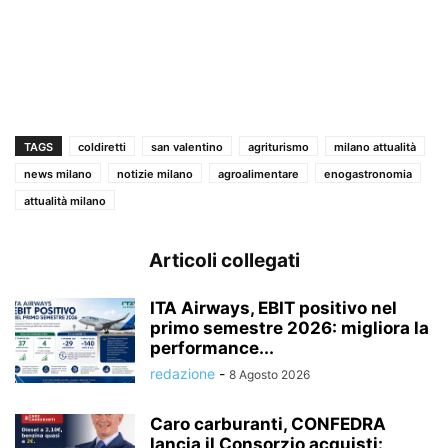
TAGS
coldiretti
san valentino
agriturismo
milano attualità
news milano
notizie milano
agroalimentare
enogastronomia
attualità milano
Articoli collegati
ITA Airways, EBIT positivo nel
primo semestre 2026: migliora la
performance...
redazione
-
8 Agosto 2026
Caro carburanti, CONFEDRA
lancia il Consorzio acquisti: