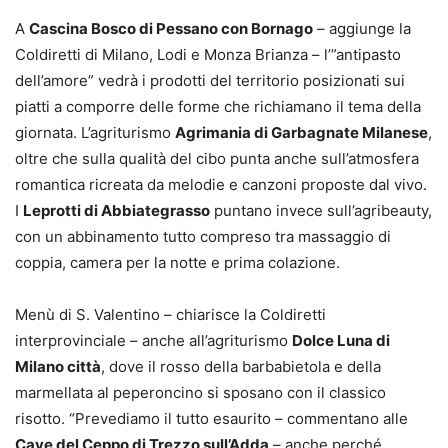
A
Cascina Bosco di Pessano con Bornago
– aggiunge la
Coldiretti di Milano, Lodi e Monza Brianza – l’”antipasto
dell’amore” vedrà i prodotti del territorio posizionati sui
piatti a comporre delle forme che richiamano il tema della
giornata. L’agriturismo
Agrimania di Garbagnate Milanese
,
oltre che sulla qualità del cibo punta anche sull’atmosfera
romantica ricreata da melodie e canzoni proposte dal vivo.
I
Leprotti di Abbiategrasso
puntano invece sull’agribeauty,
con un abbinamento tutto compreso tra massaggio di
coppia, camera per la notte e prima colazione.
Menù di S. Valentino – chiarisce la Coldiretti
interprovinciale – anche all’agriturismo
Dolce Luna di
Milano città
, dove il rosso della barbabietola e della
marmellata al peperoncino si sposano con il classico
risotto. “Prevediamo il tutto esaurito – commentano alle
Cave del Ceppo di Trezzo sull’Adda
– anche perché