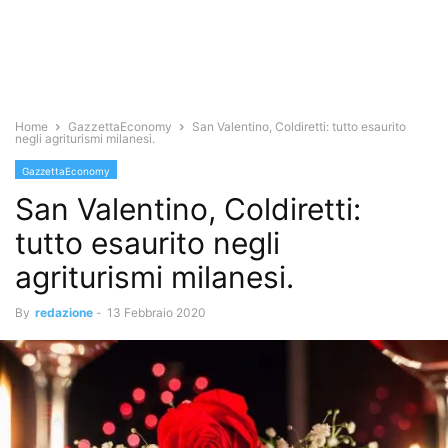
Home
GazzettaEconomy
San Valentino, Coldiretti: tutto esaurito
negli agriturismi milanesi.
GazzettaEconomy
San Valentino, Coldiretti:
tutto esaurito negli
agriturismi milanesi.
By
redazione
-
13 Febbraio 2020