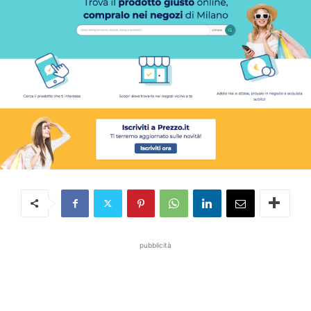
pubblicità