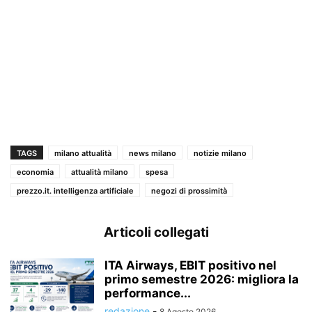
TAGS
milano attualità
news milano
notizie milano
economia
attualità milano
spesa
prezzo.it. intelligenza artificiale
negozi di prossimità
Articoli collegati
ITA Airways, EBIT positivo nel
primo semestre 2026: migliora la
performance...
redazione
-
8 Agosto 2026