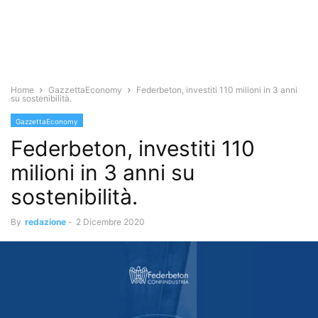
Home
GazzettaEconomy
Federbeton, investiti 110 milioni in 3 anni
su sostenibilità.
GazzettaEconomy
Federbeton, investiti 110
milioni in 3 anni su
sostenibilità.
By
redazione
-
2 Dicembre 2020