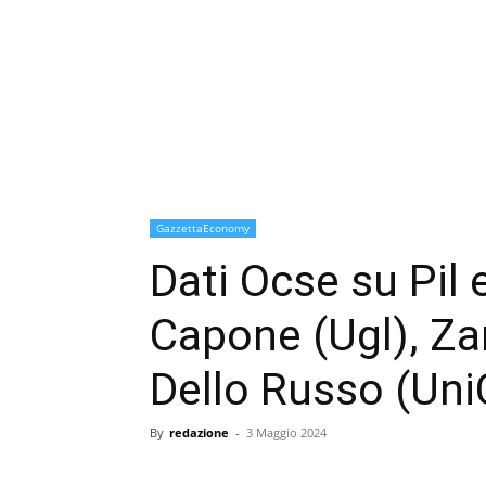
GazzettaEconomy
Dati Ocse su Pil
Capone (Ugl), Za
Dello Russo (Un
By
redazione
-
3 Maggio 2024
condividi