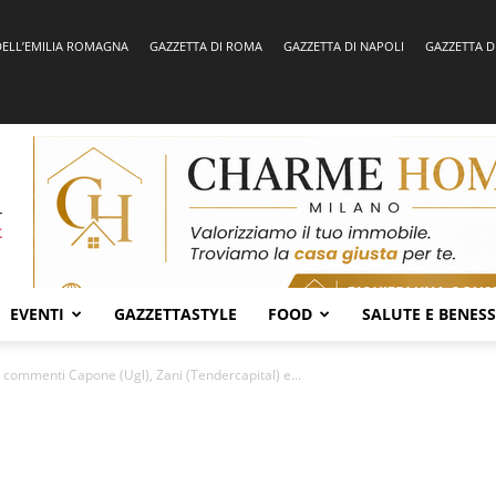
DELL’EMILIA ROMAGNA
GAZZETTA DI ROMA
GAZZETTA DI NAPOLI
GAZZETTA D
EVENTI
GAZZETTASTYLE
FOOD
SALUTE E BENES
, commenti Capone (Ugl), Zani (Tendercapital) e...