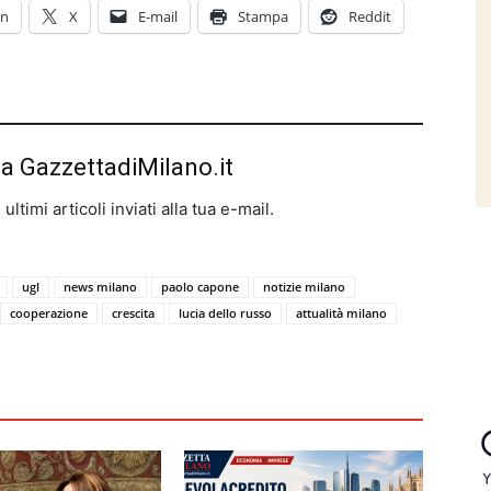
In
X
E-mail
Stampa
Reddit
da GazzettadiMilano.it
ltimi articoli inviati alla tua e-mail.
ugl
news milano
paolo capone
notizie milano
cooperazione
crescita
lucia dello russo
attualità milano