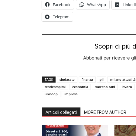
Facebook
WhatsApp
Linked
Telegram
Scopri di più 
Abbonati per ricevere gli u
TAGS
sindacato
finanza
pil
milano attualità
tendercapital
economia
moreno zani
lavoro
unicoop
impresa
Articoli collegati
MORE FROM AUTHOR