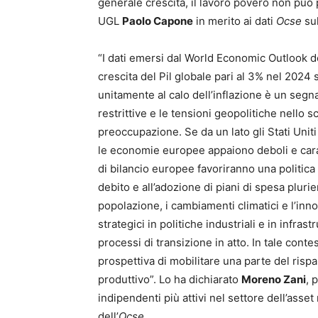
generale crescita, il lavoro povero non può 
UGL
Paolo Capone
in merito ai dati
Ocse
sul
“I dati emersi dal World Economic Outlook de
crescita del Pil globale pari al 3% nel 2024
unitamente al calo dell’inflazione è un segn
restrittive e le tensioni geopolitiche nello 
preoccupazione. Se da un lato gli Stati Unit
le economie europee appaiono deboli e cara
di bilancio europee favoriranno una politica 
debito e all’adozione di piani di spesa pluri
popolazione, i cambiamenti climatici e l’inn
strategici in politiche industriali e in infras
processi di transizione in atto. In tale conte
prospettiva di mobilitare una parte del risp
produttivo”. Lo ha dichiarato
Moreno Zani
, 
indipendenti più attivi nel settore dell’as
dell’
Ocse
.