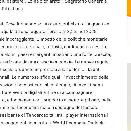
più esistere”. Lo ha dichiarato il Segretario Generale
 Pil italiano.
ll’
Ocse
inducono ad un cauto ottimismo. La graduale
 seguita da una leggera ripresa al 3,2% nel 2025,
ale incoraggiante. L’impatto delle politiche monetarie
scenario internazionale, tuttavia, continuano a destare
i e alcuni paesi emergenti mostrano una forte crescita,
tterizzate da una crescita modesta. Le nuove regole
fiscale prudente improntata alla sostenibilità del
ennali. Le numerose sfide quali l’invecchiamento della
ovazione necessitano, al contempo, di investimenti
trutture verdi e digitali al fine di accompagnare i
sto, è fondamentale il supporto al settore privato, nella
armio nell’economia reale a sostegno del tessuto
presidente di Tendercapital, tra i player internazionali
set management, in merito al World Economic Outlook