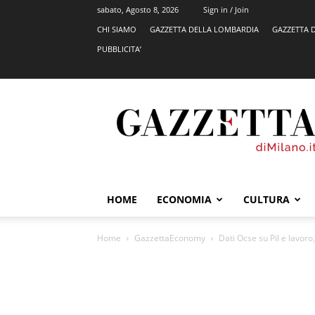
sabato, Agosto 8, 2026
Sign in / Join
CHI SIAMO
GAZZETTA DELLA LOMBARDIA
GAZZETTA 
PUBBLICITA’
GazzettadiMilano.it
HOME
ECONOMIA
CULTURA
Home
GazzettaEconomy
Dati Ocse su Pil e lavoro