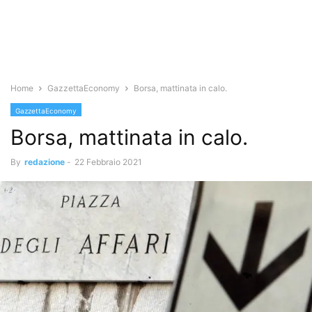
Home
GazzettaEconomy
Borsa, mattinata in calo.
GazzettaEconomy
Borsa, mattinata in calo.
By
redazione
-
22 Febbraio 2021