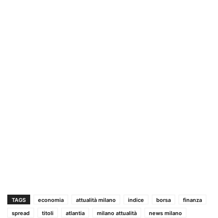
TAGS
economia
attualità milano
indice
borsa
finanza
spread
titoli
atlantia
milano attualità
news milano