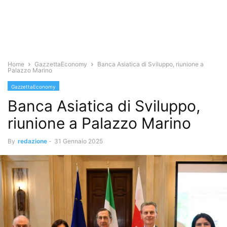
Home
GazzettaEconomy
Banca Asiatica di Sviluppo, riunione a
Palazzo Marino
GazzettaEconomy
Banca Asiatica di Sviluppo,
riunione a Palazzo Marino
By
redazione
-
31 Gennaio 2025