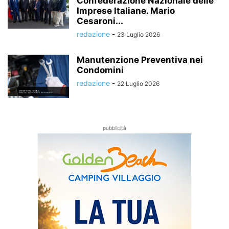
Confederazione Nazionale delle
Imprese Italiane. Mario
Cesaroni...
redazione
-
23 Luglio 2026
Manutenzione Preventiva nei
Condomini
redazione
-
22 Luglio 2026
pubblicità