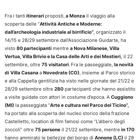
Fra i tanti
itinerari
proposti,
a Monza
il viaggio alla
scoperta delle “
Attività Antiche e Moderne:
dall’archeologia industriale al birrificio”
, organizzato il
14/15 e 28/29 settembre dall’Associazione Guidarte, ha
visto
80 partecipanti
mentre
a Nova Milanese, Villa
Vertua, Villa Brivio e la Casa delle Arti e dei Mestieri,
il 22
settembre, oltre
75 visitatori
.
Fra le passeggiate,
la novità
di
Villa Casana
a
Novedrate (CO)
, insieme al Parco storico
e alla Cappella gentilizia ha visto nelle giornate del 21/22 e
28/29 settembre oltre
280
partecipanti che hanno assistito
a visite guidate con attori in costume d’epoca. A
Cuggiono
(MI)
la passeggiata “
Arte e cultura
nel Parco
del Ticino”,
ha portato alla scoperta del nucleo storico della frazione
Castelletto, location di film famosi come “L’albero degli
zoccoli” oltre
75 persone
il 21/22 settembre, mentre
in 170
hanno ammirato le bellezze del borgo di
Annone (LC)
il 29