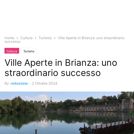
Home
Cultura
Turismo
Ville Aperte in Brianza: uno straordinario
successo
Cultura
Turismo
Ville Aperte in Brianza: uno
straordinario successo
By
redazione
-
2 Ottobre 2024