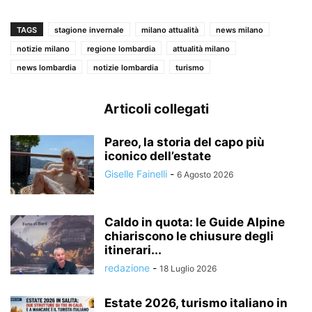
TAGS
stagione invernale
milano attualità
news milano
notizie milano
regione lombardia
attualità milano
news lombardia
notizie lombardia
turismo
Articoli collegati
Pareo, la storia del capo più
iconico dell’estate
Giselle Fainelli
-
6 Agosto 2026
Caldo in quota: le Guide Alpine
chiariscono le chiusure degli
itinerari...
redazione
-
18 Luglio 2026
Estate 2026, turismo italiano in