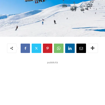
pubblicità