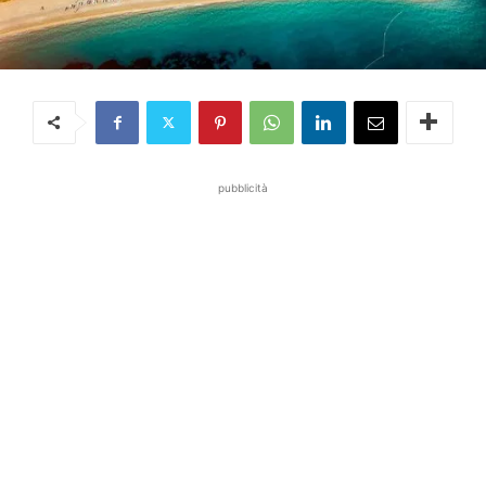
pubblicità