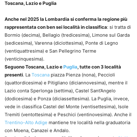
Toscana, Lazio e Puglia
Anche nel 2025 la Lombardia si conferma la regione più
rappresentata con ben sei località in classifica
: si tratta di
Bormio (decima), Bellagio (tredicesima), Limone sul Garda
(sedicesima), Varenna (diciottesima), Ponte di Legno
(ventiquattresima) e San Pellegrino Terme
(venticinquesima).
Seguono Toscana, Lazio e
Puglia
, tutte con 3 località
presenti
. La
Toscana
piazza Pienza (nona), Peccioli
(quattordicesima) e Pitigliano (diciannovesima), mentre il
Lazio conta Sperlonga (settima), Castel Sant’Angelo
(dodicesima) e Ponza (diciassettesima). La Puglia, invece,
vede in classifica Castel del Monte (ventisettesima), Isole
Tremiti (ventottesima) e Peschici (ventinovesima). Anche il
Trentino-Alto Adige
mantiene tre località nella graduatoria
con Moena, Canazei e Andalo.