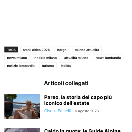
TAGS
small cities 2025
borghi
milano attualità
news milano
notizie milano
attualità milano
news lombardia
notizie lombardia
turismo
holidu
Articoli collegati
Pareo, la storia del capo più
iconico dell’estate
Giselle Fainelli
-
6 Agosto 2026
Caldo in quota: le Guide Alpine