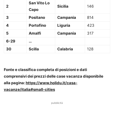
San Vito Lo
2
Sicilia
146
Capo
3
Positano
Campania
814
4
Portofino
Liguria
423
5
Amalfi
Campania
317
6-29
…
30
Scilla
Calabria
128
Fonte e classifica completa di posizioni e dati
comprensivi dei prezzi delle case vacanza disponibile
alla pagina:
https://www.holidu.it/casa-
vacanze/italia#small-cities
pubblicità