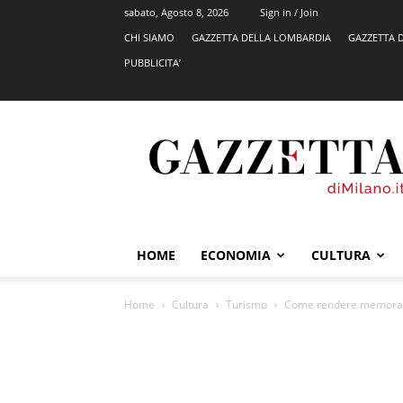
sabato, Agosto 8, 2026
Sign in / Join
CHI SIAMO
GAZZETTA DELLA LOMBARDIA
GAZZETTA 
PUBBLICITA’
GazzettadiMilano.it
HOME
ECONOMIA
CULTURA
Home
Cultura
Turismo
Come rendere memorabil