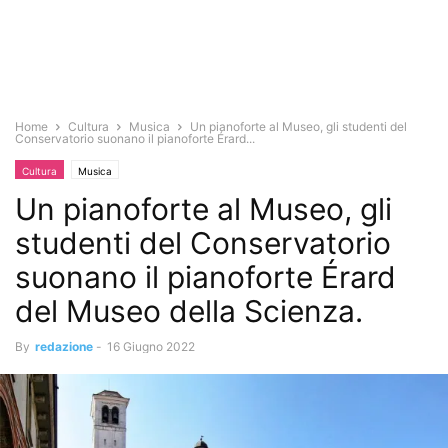
Home
Cultura
Musica
Un pianoforte al Museo, gli studenti del
Conservatorio suonano il pianoforte Érard...
Cultura
Musica
Un pianoforte al Museo, gli
studenti del Conservatorio
suonano il pianoforte Érard
del Museo della Scienza.
By
redazione
-
16 Giugno 2022