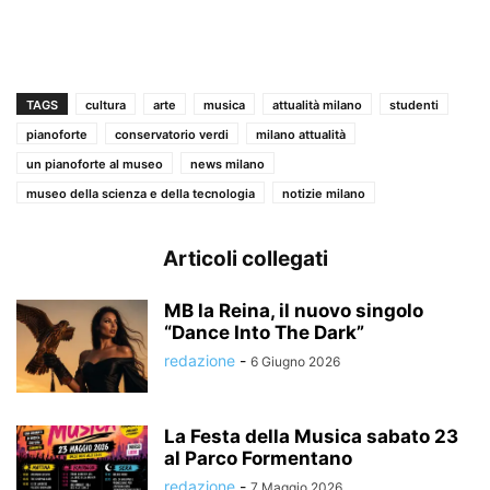
TAGS
cultura
arte
musica
attualità milano
studenti
pianoforte
conservatorio verdi
milano attualità
un pianoforte al museo
news milano
museo della scienza e della tecnologia
notizie milano
Articoli collegati
MB la Reina, il nuovo singolo
“Dance Into The Dark”
redazione
-
6 Giugno 2026
La Festa della Musica sabato 23
al Parco Formentano
redazione
-
7 Maggio 2026