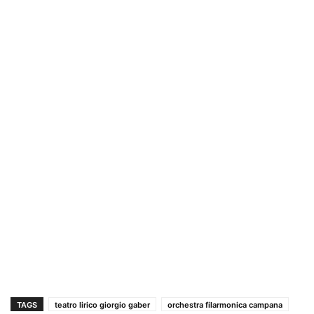
TAGS
teatro lirico giorgio gaber
orchestra filarmonica campana