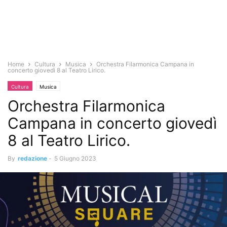
Home
Cultura
Musica
Orchestra Filarmonica Campana in
concerto giovedì 8 al Teatro Lirico.
Cultura
Musica
Orchestra Filarmonica
Campana in concerto giovedì
8 al Teatro Lirico.
By
redazione
-
5 Giugno 2023