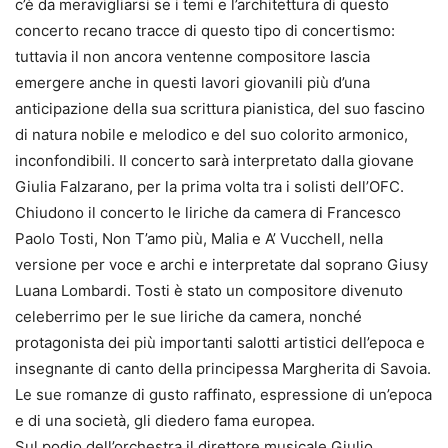
c’è da meravigliarsi se i temi e l’architettura di questo
concerto recano tracce di questo tipo di concertismo:
tuttavia il non ancora ventenne compositore lascia
emergere anche in questi lavori giovanili più d’una
anticipazione della sua scrittura pianistica, del suo fascino
di natura nobile e melodico e del suo colorito armonico,
inconfondibili. Il concerto sarà interpretato dalla giovane
Giulia Falzarano, per la prima volta tra i solisti dell’OFC.
Chiudono il concerto le liriche da camera di Francesco
Paolo Tosti, Non T’amo più, Malia e A’ Vucchell, nella
versione per voce e archi e interpretate dal soprano Giusy
Luana Lombardi. Tosti è stato un compositore divenuto
celeberrimo per le sue liriche da camera, nonché
protagonista dei più importanti salotti artistici dell’epoca e
insegnante di canto della principessa Margherita di Savoia.
Le sue romanze di gusto raffinato, espressione di un’epoca
e di una società, gli diedero fama europea.
Sul podio dell’orchestra il direttore musicale Giulio