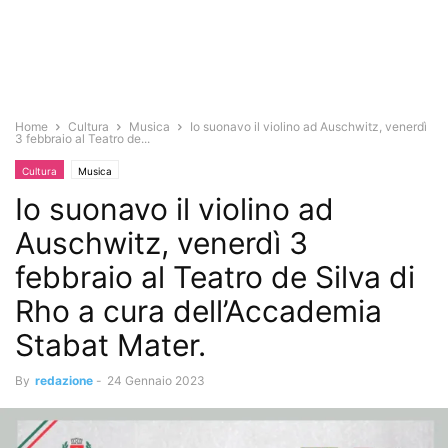
Home
Cultura
Musica
Io suonavo il violino ad Auschwitz, venerdì
3 febbraio al Teatro de...
Cultura
Musica
Io suonavo il violino ad
Auschwitz, venerdì 3
febbraio al Teatro de Silva di
Rho a cura dell’Accademia
Stabat Mater.
By
redazione
-
24 Gennaio 2023