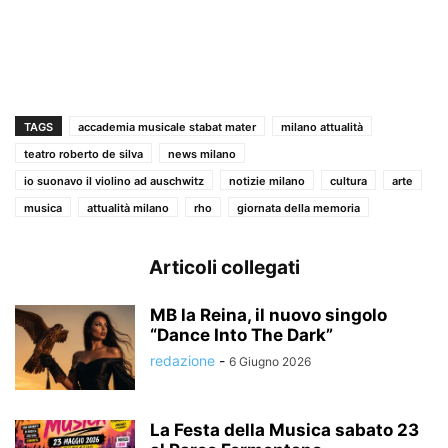
TAGS
accademia musicale stabat mater
milano attualità
teatro roberto de silva
news milano
io suonavo il violino ad auschwitz
notizie milano
cultura
arte
musica
attualità milano
rho
giornata della memoria
Articoli collegati
MB la Reina, il nuovo singolo
“Dance Into The Dark”
redazione
-
6 Giugno 2026
La Festa della Musica sabato 23