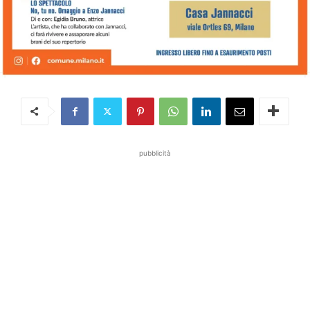
pubblicità