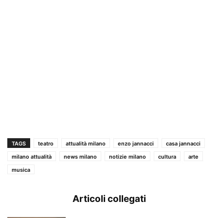
TAGS
teatro
attualità milano
enzo jannacci
casa jannacci
milano attualità
news milano
notizie milano
cultura
arte
musica
Articoli collegati