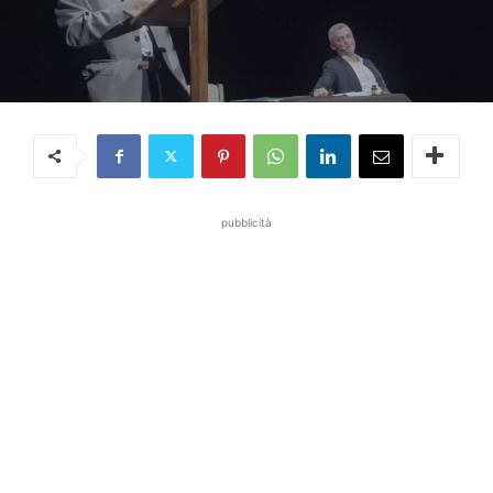
pubblicità