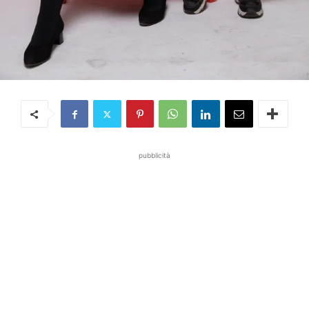
pubblicità