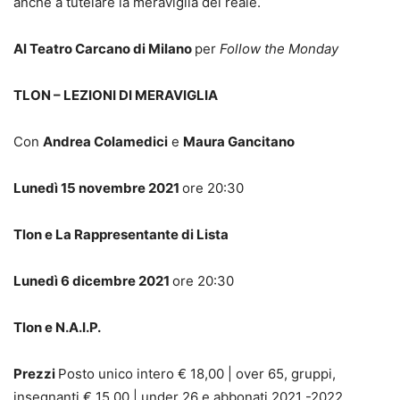
anche a tutelare la meraviglia del reale.
Al Teatro Carcano di Milano
per
Follow the Monday
TLON – LEZIONI DI MERAVIGLIA
Con
Andrea Colamedici
e
Maura Gancitano
Lunedì 15 novembre 2021
ore 20:30
Tlon e La Rappresentante di Lista
Lunedì 6 dicembre 2021
ore 20:30
Tlon e N.A.I.P.
Prezzi
Posto unico intero € 18,00 | over 65, gruppi,
insegnanti € 15,00 | under 26 e abbonati 2021 -2022