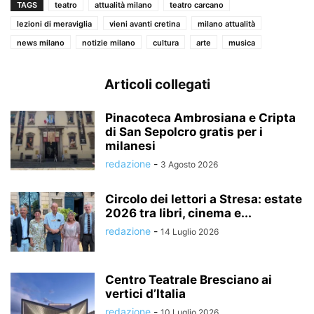
TAGS
teatro
attualità milano
teatro carcano
lezioni di meraviglia
vieni avanti cretina
milano attualità
news milano
notizie milano
cultura
arte
musica
Articoli collegati
Pinacoteca Ambrosiana e Cripta
di San Sepolcro gratis per i
milanesi
redazione
-
3 Agosto 2026
Circolo dei lettori a Stresa: estate
2026 tra libri, cinema e...
redazione
-
14 Luglio 2026
Centro Teatrale Bresciano ai
vertici d’Italia
redazione
-
10 Luglio 2026