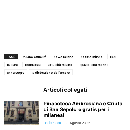
TAGS
milano attualità
news milano
notizie milano
libri
cultura
letteratura
attualità milano
spazio alda merini
anna segre
la distruzione dell'amore
Articoli collegati
Pinacoteca Ambrosiana e Cripta
di San Sepolcro gratis per i
milanesi
redazione
-
3 Agosto 2026