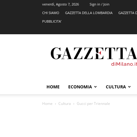
venerdì, Agosto 7, 2026
Sign in / Join
CHI SIAMO
GAZZETTA DELLA LOMBARDIA
GAZZETTA 
PUBBLICITA’
GazzettadiMilano.it
HOME
ECONOMIA
CULTURA
Home
Cultura
Gucci per Triennale