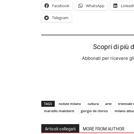
Facebook
WhatsApp
Linked
Telegram
Scopri di più 
Abbonati per ricevere gli u
TAGS
notizie milano
cultura
arte
triennale 
marcello maloberti
giorgio de chirico
milano attua
Articoli collegati
MORE FROM AUTHOR