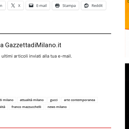
In
X
E-mail
Stampa
Reddit
da GazzettadiMilano.it
ltimi articoli inviati alla tua e-mail.
di milano
attualità milano
gucci
arte contemporanea
lità
franco mazzucchelli
news milano