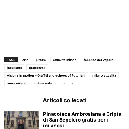
TAGS
arte
pittura
attualità milano
fabbrica del vapore
futurismo
graffitismo
Visions in motion – Graffiti and echoes of Futurism
milano attualità
news milano
notizie milano
cultura
Articoli collegati
Pinacoteca Ambrosiana e Cripta
di San Sepolcro gratis per i
milanesi