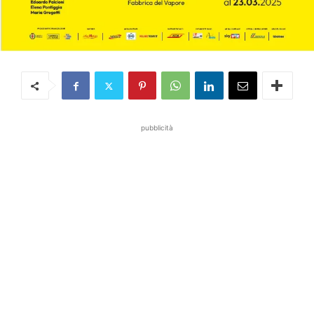
pubblicità