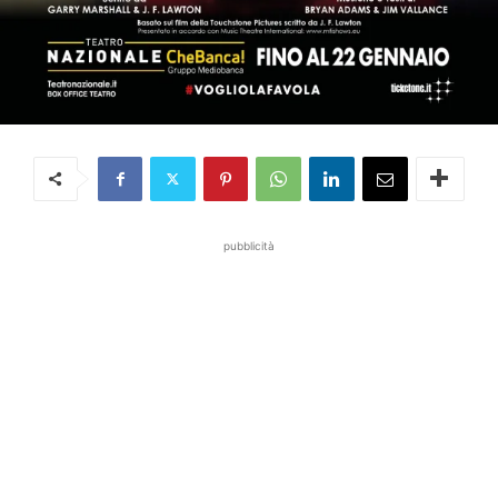
pubblicità