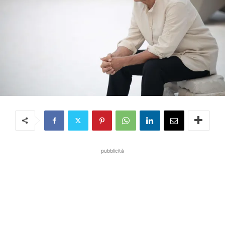
pubblicità