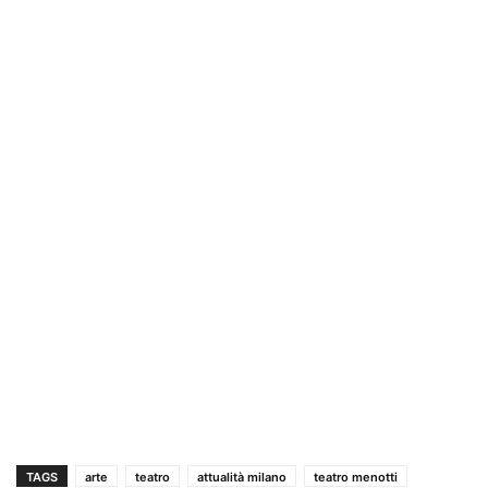
TAGS
arte
teatro
attualità milano
teatro menotti