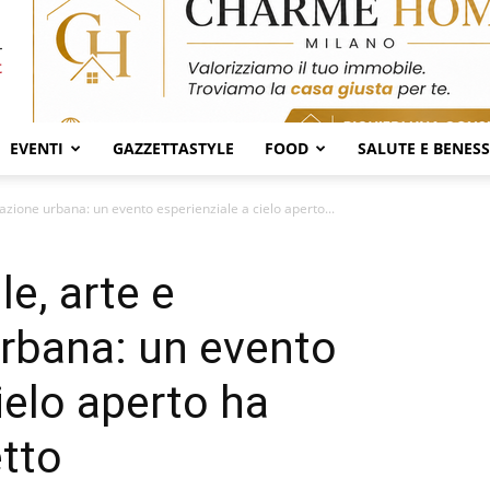
EVENTI
GAZZETTASTYLE
FOOD
SALUTE E BENES
cazione urbana: un evento esperienziale a cielo aperto...
e, arte e
urbana: un evento
ielo aperto ha
etto