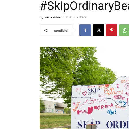
#SkipOrdinaryBea
By
redazione
-
21 Aprile 2022
condividi