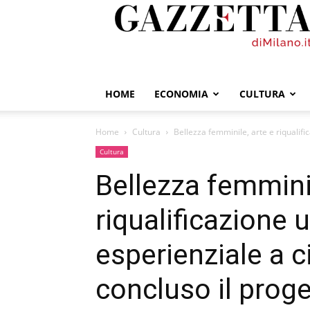
GazzettadiMilano.it
HOME
ECONOMIA
CULTURA
Home
Cultura
Bellezza femminile, arte e riqualifi
Cultura
Bellezza femminil
riqualificazione 
esperienziale a c
concluso il prog