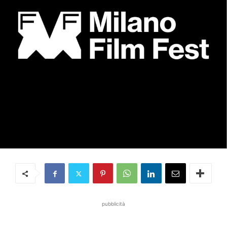
pubblicità