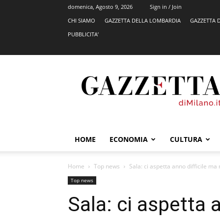
domenica, Agosto 9, 2026
Sign in / Join
CHI SIAMO
GAZZETTA DELLA LOMBARDIA
GAZZETTA 
PUBBLICITA’
GazzettadiMilano.it
HOME
ECONOMIA
CULTURA
Home
Top news
Sala: ci aspetta anno difficile ma 
Top news
Sala: ci aspetta 