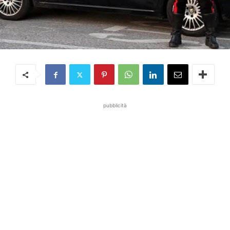
pubblicità