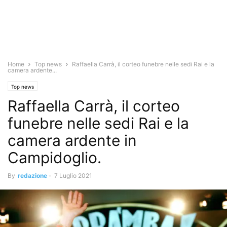
Home
Top news
Raffaella Carrà, il corteo funebre nelle sedi Rai e la
camera ardente...
Top news
Raffaella Carrà, il corteo
funebre nelle sedi Rai e la
camera ardente in
Campidoglio.
By
redazione
-
7 Luglio 2021