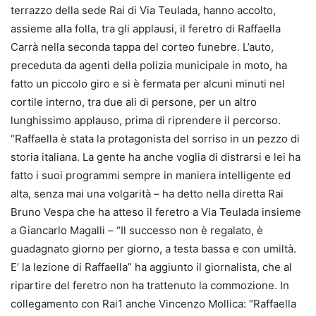
terrazzo della sede Rai di Via Teulada, hanno accolto,
assieme alla folla, tra gli applausi, il feretro di Raffaella
Carrà nella seconda tappa del corteo funebre. L’auto,
preceduta da agenti della polizia municipale in moto, ha
fatto un piccolo giro e si è fermata per alcuni minuti nel
cortile interno, tra due ali di persone, per un altro
lunghissimo applauso, prima di riprendere il percorso.
“Raffaella è stata la protagonista del sorriso in un pezzo di
storia italiana. La gente ha anche voglia di distrarsi e lei ha
fatto i suoi programmi sempre in maniera intelligente ed
alta, senza mai una volgarità – ha detto nella diretta Rai
Bruno Vespa che ha atteso il feretro a Via Teulada insieme
a Giancarlo Magalli – “Il successo non è regalato, è
guadagnato giorno per giorno, a testa bassa e con umiltà.
E’ la lezione di Raffaella” ha aggiunto il giornalista, che al
ripartire del feretro non ha trattenuto la commozione. In
collegamento con Rai1 anche Vincenzo Mollica: “Raffaella