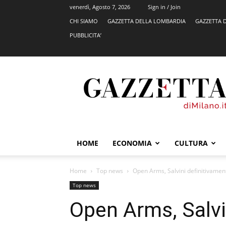
venerdì, Agosto 7, 2026
Sign in / Join
CHI SIAMO
GAZZETTA DELLA LOMBARDIA
GAZZETTA 
PUBBLICITA’
GazzettadiMilano.it
HOME
ECONOMIA
CULTURA
Home
Top news
Open Arms, Salvini definitivamen
Top news
Open Arms, Salvi