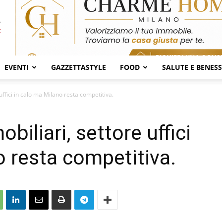
EVENTI
GAZZETTASTYLE
FOOD
SALUTE E BENES
uffici in calo ma Milano resta competitiva.
biliari, settore uffici
o resta competitiva.