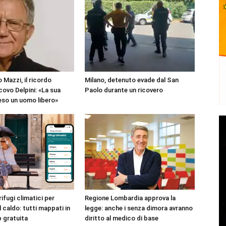
 Mazzi, il ricordo
Milano, detenuto evade dal San
covo Delpini: «La sua
Paolo durante un ricovero
reso un uomo libero»
rifugi climatici per
Regione Lombardia approva la
l caldo: tutti mappati in
legge: anche i senza dimora avranno
p gratuita
diritto al medico di base