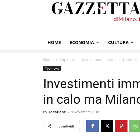
GazzettadiMilano.it
HOME
ECONOMIA
CULTURA
Home
Top news
Investimenti immobiliari, settore 
Top news
Investimenti immo
in calo ma Milan
By
redazione
-
9 Novembre 2018
condividi