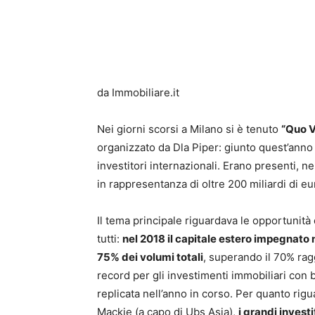
da Immobiliare.it
Nei giorni scorsi a Milano si è tenuto
“Quo V
organizzato da Dla Piper: giunto quest’anno a
investitori internazionali. Erano presenti, n
in rappresentanza di oltre 200 miliardi di 
Il tema principale riguardava le opportunità
tutti:
nel 2018 il capitale estero impegnato
75% dei volumi totali
, superando il 70% rag
record per gli investimenti immobiliari con b
replicata nell’anno in corso. Per quanto rig
Mackie (a capo di Ubs Asia),
i grandi invest