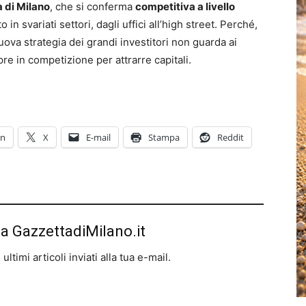
à di
Milano
, che si conferma
competitiva a livello
 in svariati settori, dagli uffici all’high street. Perché,
ova strategia dei grandi investitori non guarda ai
re in competizione per attrarre capitali.
In
X
E-mail
Stampa
Reddit
da GazzettadiMilano.it
ltimi articoli inviati alla tua e-mail.