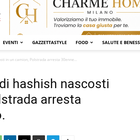
EVENTI
GAZZETTASTYLE
FOOD
SALUTE E BENES
osti in un camion, Polstrada arresta 30enne...
 di hashish nascosti
lstrada arresta
.