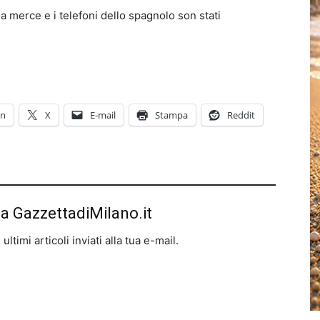
la merce e i telefoni dello spagnolo son stati
In
X
E-mail
Stampa
Reddit
da GazzettadiMilano.it
ltimi articoli inviati alla tua e-mail.