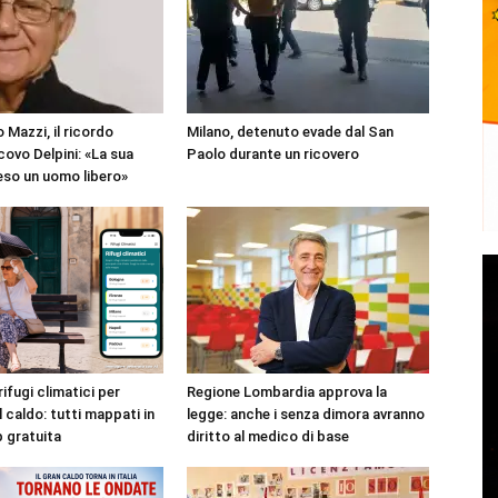
 Mazzi, il ricordo
Milano, detenuto evade dal San
covo Delpini: «La sua
Paolo durante un ricovero
reso un uomo libero»
rifugi climatici per
Regione Lombardia approva la
l caldo: tutti mappati in
legge: anche i senza dimora avranno
p gratuita
diritto al medico di base