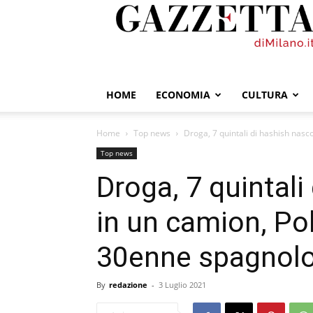
GazzettadiMilano.it
HOME
ECONOMIA
CULTURA
Home
Top news
Droga, 7 quintali di hashish nasc
Top news
Droga, 7 quintali
in un camion, Po
30enne spagnolo
By
redazione
-
3 Luglio 2021