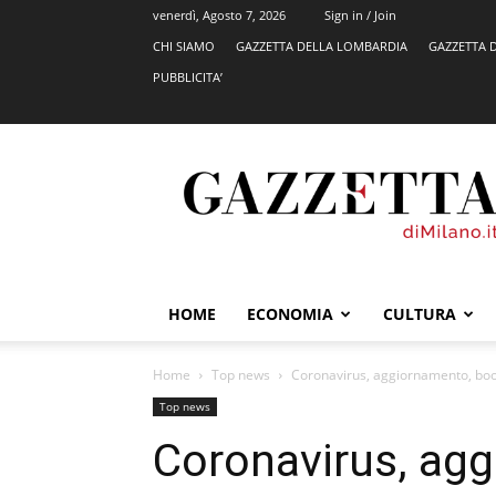
venerdì, Agosto 7, 2026
Sign in / Join
CHI SIAMO
GAZZETTA DELLA LOMBARDIA
GAZZETTA 
PUBBLICITA’
GazzettadiMilano.it
HOME
ECONOMIA
CULTURA
Home
Top news
Coronavirus, aggiornamento, boom
Top news
Coronavirus, ag