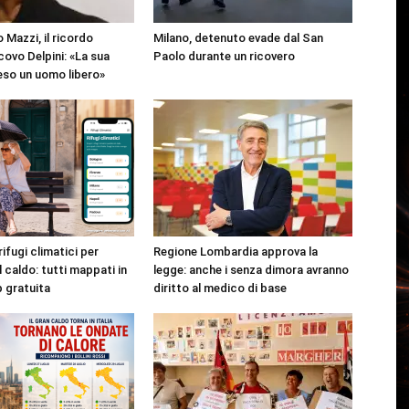
 Mazzi, il ricordo
Milano, detenuto evade dal San
covo Delpini: «La sua
Paolo durante un ricovero
reso un uomo libero»
rifugi climatici per
Regione Lombardia approva la
l caldo: tutti mappati in
legge: anche i senza dimora avranno
p gratuita
diritto al medico di base