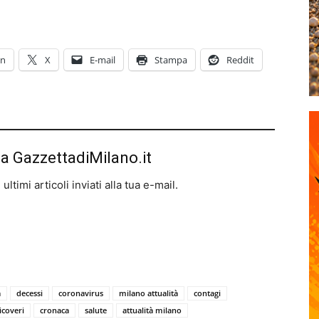
In
X
E-mail
Stampa
Reddit
da GazzettadiMilano.it
ltimi articoli inviati alla tua e-mail.
a
decessi
coronavirus
milano attualità
contagi
icoveri
cronaca
salute
attualità milano