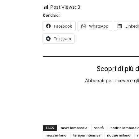
Post Views:
3
Condividi:
Facebook
WhatsApp
Linked
Telegram
Scopri di più 
Abbonati per ricevere gli u
TAGS
news lombardia
sanità
notizie lombardi
news milano
terapia intensiva
notizie milano
r