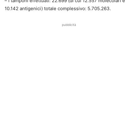
– i tamponi effettuati: 22.699 (di cui 12.557 molecolari e
10.142 antigenici) totale complessivo: 5.705.263.
pubblicità