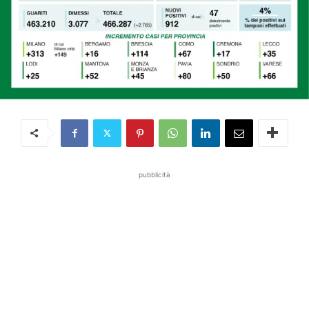
pubblicità