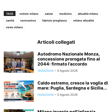
TAGS
notizie milano
salute
medicina
attualità milano
sanità
coronavirus
fabrizio pregliasco
milano attualità
news milano
Articoli collegati
Autodromo Nazionale Monza,
concessione prorogata fino al
2044: firmato l’accordo
redazione
-
6 Agosto 2026
Caldo estremo, cresce la voglia di
mare: Puglia, Sardegna e Sicilia...
redazione
-
5 Agosto 2026
Milano investe nell’infanzia