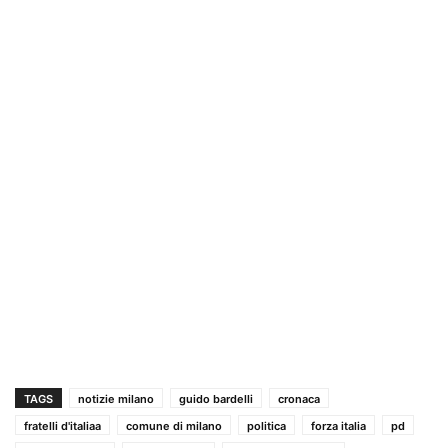
TAGS
notizie milano
guido bardelli
cronaca
fratelli d'italiaa
comune di milano
politica
forza italia
pd