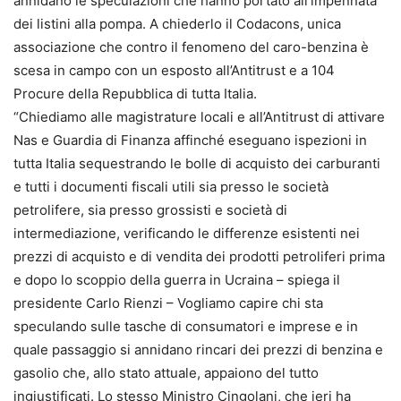
annidano le speculazioni che hanno portato all’impennata
dei listini alla pompa. A chiederlo il Codacons, unica
associazione che contro il fenomeno del caro-benzina è
scesa in campo con un esposto all’Antitrust e a 104
Procure della Repubblica di tutta Italia.
“Chiediamo alle magistrature locali e all’Antitrust di attivare
Nas e Guardia di Finanza affinché eseguano ispezioni in
tutta Italia sequestrando le bolle di acquisto dei carburanti
e tutti i documenti fiscali utili sia presso le società
petrolifere, sia presso grossisti e società di
intermediazione, verificando le differenze esistenti nei
prezzi di acquisto e di vendita dei prodotti petroliferi prima
e dopo lo scoppio della guerra in Ucraina – spiega il
presidente Carlo Rienzi – Vogliamo capire chi sta
speculando sulle tasche di consumatori e imprese e in
quale passaggio si annidano rincari dei prezzi di benzina e
gasolio che, allo stato attuale, appaiono del tutto
ingiustificati. Lo stesso Ministro Cingolani, che ieri ha