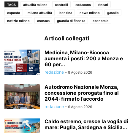
TAGS
attualità milano
controlli
codacons
rincari
esposto
milano attualità
benzina
news milano
gasolio
notizie milano
cronaca
guardia di finanza
economia
Articoli collegati
Medicina, Milano-Bicocca
aumenta i posti: 200 a Monza e
60 per...
redazione
-
8 Agosto 2026
Autodromo Nazionale Monza,
concessione prorogata fino al
2044: firmato l’accordo
redazione
-
6 Agosto 2026
Caldo estremo, cresce la voglia di
mare: Puglia, Sardegna e Sicilia...