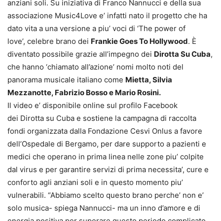
anziani soli. Su iniziativa di Franco Nannucci e della sua
associazione Music4Love e’ infatti nato il progetto che ha
dato vita a una versione a piu’ voci di ‘The power of
love’, celebre brano dei
Frankie Goes To Hollywood
. È
diventato possibile grazie all’impegno dei
Dirotta Su Cuba
,
che hanno ‘chiamato all’azione’ nomi molto noti del
panorama musicale italiano come
Mietta, Silvia
Mezzanotte, Fabrizio Bosso e Mario
Rosini.
Il video e’ disponibile online sul profilo Facebook
dei Dirotta su Cuba e sostiene la campagna di raccolta
fondi organizzata dalla Fondazione Cesvi Onlus a favore
dell’Ospedale di Bergamo, per dare supporto a pazienti e
medici che operano in prima linea nelle zone piu’ colpite
dal virus e per garantire servizi di prima necessita’, cure e
conforto agli anziani soli e in questo momento piu’
vulnerabili. “Abbiamo scelto questo brano perche’ non e’
solo musica- spiega Nannucci- ma un inno d’amore e di
energia positiva per superare questo periodo complicato