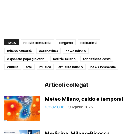
TAGS
notizie lombardia
bergamo
solidarietà
milano attualità
coronavirus
news milano
ospedale papa giovanni
notizie milano
fondazione cesvi
cultura
arte
musica
attualità milano
news lombardia
Articoli collegati
Meteo Milano, caldo e temporali
redazione
-
9 Agosto 2026
Medicina, Milano-Bicocca