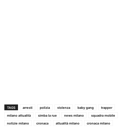
TAGS
arresti
polizia
violenza
baby gang
trapper
milano attualità
simba la rue
news milano
squadra mobile
notizie milano
cronaca
attualità milano
cronaca milano